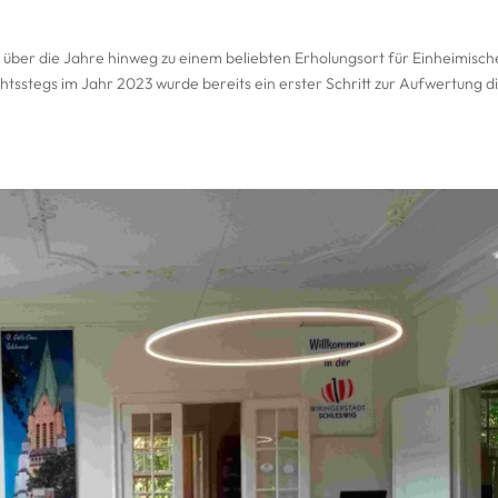
 über die Jahre hinweg zu einem beliebten Erholungsort für Einheimisch
htsstegs im Jahr 2023 wurde bereits ein erster Schritt zur Aufwertung d