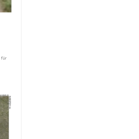
 für
n