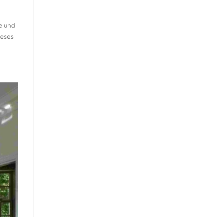
e und
ieses