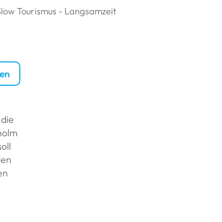
Slow Tourismus - Langsamzeit
ien
 die
lholm
oll
den
en