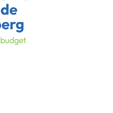
de
berg
lbudget