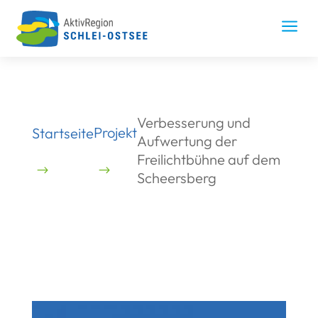
Skip
to
a
content
Verbesserung und
Projekt
Startseite
Aufwertung der
Freilichtbühne auf dem
Scheersberg