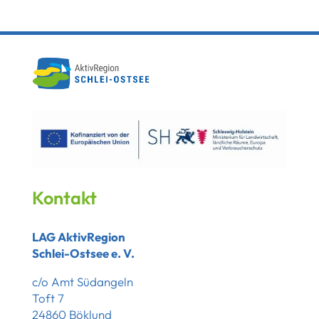
Kontakt
LAG AktivRegion
Schlei-Ostsee e. V.
c/o Amt Südangeln
Toft 7
24860 Böklund