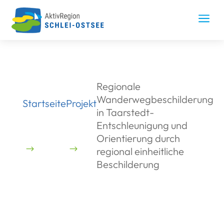
Skip
to
a
content
Regionale
Wanderwegbeschilderung
Projekt
Startseite
in Taarstedt-
Entschleunigung und
Orientierung durch
regional einheitliche
Beschilderung