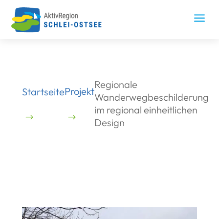
Skip
to
a
content
Regionale
Projekt
Startseite
Wanderwegbeschilderung
im regional einheitlichen
Design