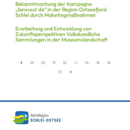
Bekanntmachung der Kampagne
„bewusst da“ in der Region Ostseefjord
Schlei durch Maketingmaßnahmen
Erarbeitung und Entwicklung von
Zukunftsperspektiven Volkskundliche
Sammlungen in der Museumslandschaft
D
29
30
31
32
33
34
35
36
E
37