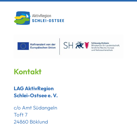
Kontakt
LAG AktivRegion
Schlei-Ostsee e. V.
c/o Amt Südangeln
Toft 7
24860 Böklund