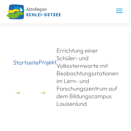
Skip
to
a
content
Errichtung einer
Schüler- und
Projekt
Startseite
Volkssternwarte mit
Beobachtungsstationen
im Lern- und
Forschungszentrum auf
dem Bildungscampus
Louisenlund