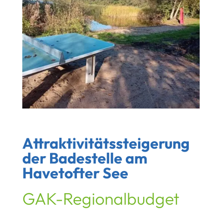
Attraktivitätssteigerung
der Badestelle am
Havetofter See
GAK-Regionalbudget