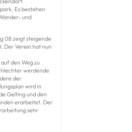
ackendorf
spark. Es bestehen
 Wander- und
g 08 zeigt steigende
0. Der Verein hat nun
 auf den Weg zu
 schlechter werdende
ndere der
ungsplan wird in
e Gelting und den
nden erarbeitet. Der
rarbeitung sehr