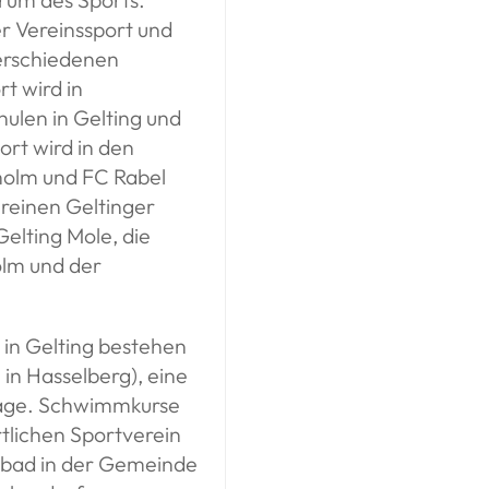
er Vereinssport und
verschiedenen
t wird in
len in Gelting und
ort wird in den
holm und FC Rabel
ereinen Geltinger
Gelting Mole, die
lm und der
 in Gelting bestehen
in Hasselberg), eine
lage. Schwimmkurse
tlichen Sportverein
bad in der Gemeinde