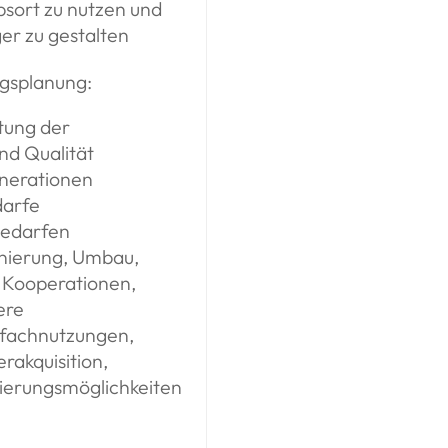
bsort zu nutzen und
er zu gestalten
gsplanung:
tung der
nd Qualität
enerationen
darfe
Bedarfen
nierung, Umbau,
 Kooperationen,
ere
rfachnutzungen,
rakquisition,
zierungsmöglichkeiten