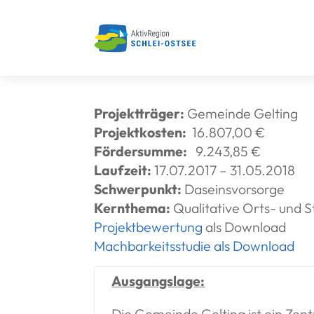
Skip
to
content
Projektträger:
Gemeinde Gelting
Projektkosten:
16.807,00 €
Fördersumme:
9.243,85 €
Laufzeit:
17.07.2017 – 31.05.2018
Schwerpunkt:
Daseinsvorsorge
Kernthema:
Qualitative Orts- und 
Projektbewertung
als Download
Machbarkeitsstudie als Download
Ausgangslage:
Die Gemeinde Gelting ist ein Zen