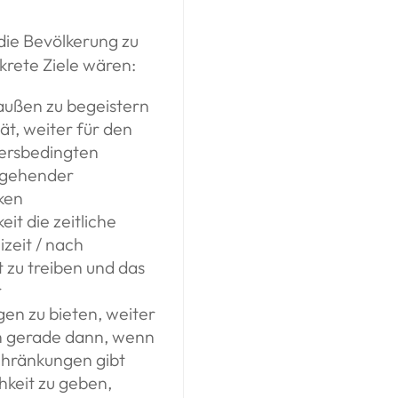
die Bevölkerung zu
rete Ziele wären:
raußen zu begeistern
ät, weiter für den
tersbedingten
rgehender
nken
it die zeitliche
izeit / nach
 zu treiben und das
r
n zu bieten, weiter
h gerade dann, wenn
schränkungen gibt
hkeit zu geben,