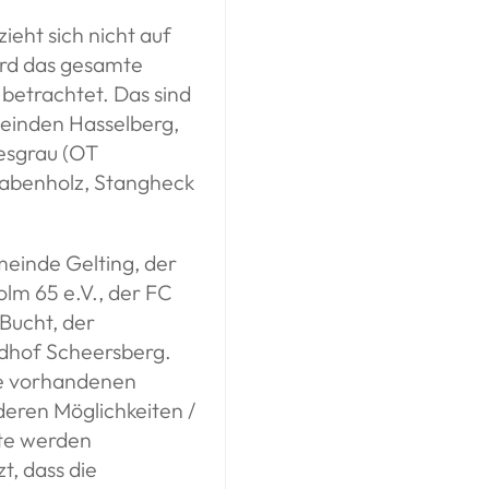
eht sich nicht auf
wird das gesamte
betrachtet. Das sind
meinden Hasselberg,
esgrau (OT
Rabenholz, Stangheck
meinde Gelting, der
olm 65 e.V., der FC
 Bucht, der
dhof Scheersberg.
ie vorhandenen
eren Möglichkeiten /
rte werden
t, dass die